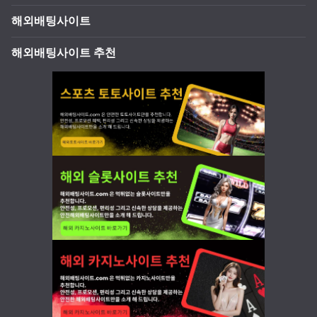
해외배팅사이트
해외배팅사이트 추천