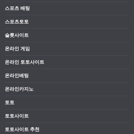
스포츠 배팅
스포츠토토
슬롯사이트
온라인 게임
온라인 토토사이트
온라인배팅
온라인카지노
토토
토토사이트
토토사이트 추천