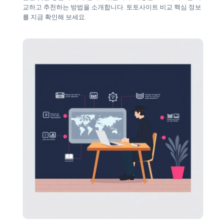
교하고 추천하는 방법을 소개합니다. 토토사이트 비교 핵심 정보
를 지금 확인해 보세요.