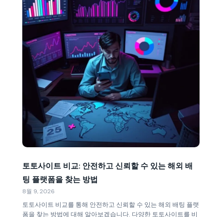
토토사이트 비교: 안전하고 신뢰할 수 있는 해외 배
팅 플랫폼을 찾는 방법
8월 9, 2026
토토사이트 비교를 통해 안전하고 신뢰할 수 있는 해외 배팅 플랫
폼을 찾는 방법에 대해 알아보겠습니다. 다양한 토토사이트를 비