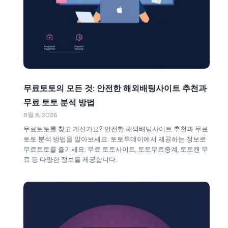
무료토토의 모든 것: 안전한 해외배팅사이트 추천과
무료 토토 분석 방법
8월 8, 2026
무료토토를 찾고 계신가요? 안전한 해외배팅사이트 추천과 무료
토토 분석 방법을 알아보세요. 토토투데이에서 제공하는 정보로
무료토토를 즐기세요. 무료 토토사이트, 토토무료중계, 토토캔 무
료 등 다양한 정보를 제공합니다.