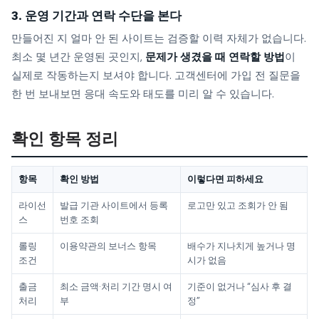
3. 운영 기간과 연락 수단을 본다
만들어진 지 얼마 안 된 사이트는 검증할 이력 자체가 없습니다.
최소 몇 년간 운영된 곳인지,
문제가 생겼을 때 연락할 방법
이
실제로 작동하는지 보셔야 합니다. 고객센터에 가입 전 질문을
한 번 보내보면 응대 속도와 태도를 미리 알 수 있습니다.
확인 항목 정리
항목
확인 방법
이렇다면 피하세요
라이선
발급 기관 사이트에서 등록
로고만 있고 조회가 안 됨
스
번호 조회
롤링
이용약관의 보너스 항목
배수가 지나치게 높거나 명
조건
시가 없음
출금
최소 금액·처리 기간 명시 여
기준이 없거나 “심사 후 결
처리
부
정”