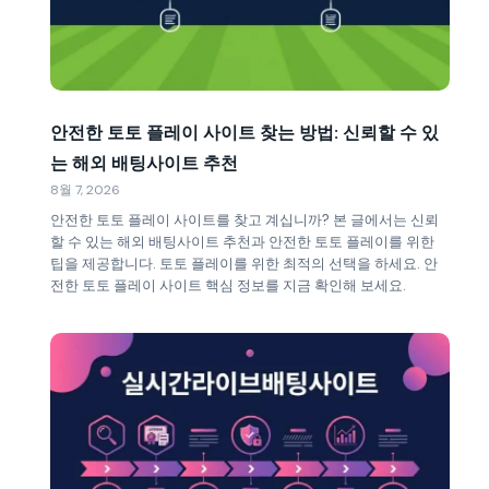
안전한 토토 플레이 사이트 찾는 방법: 신뢰할 수 있
는 해외 배팅사이트 추천
8월 7, 2026
안전한 토토 플레이 사이트를 찾고 계십니까? 본 글에서는 신뢰
할 수 있는 해외 배팅사이트 추천과 안전한 토토 플레이를 위한
팁을 제공합니다. 토토 플레이를 위한 최적의 선택을 하세요. 안
전한 토토 플레이 사이트 핵심 정보를 지금 확인해 보세요.