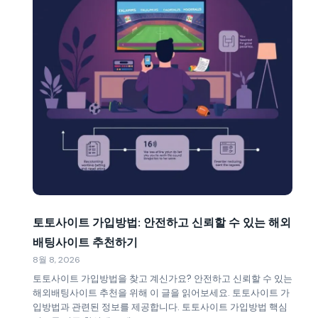
토토사이트 가입방법: 안전하고 신뢰할 수 있는 해외
배팅사이트 추천하기
8월 8, 2026
토토사이트 가입방법을 찾고 계신가요? 안전하고 신뢰할 수 있는
해외배팅사이트 추천을 위해 이 글을 읽어보세요. 토토사이트 가
입방법과 관련된 정보를 제공합니다. 토토사이트 가입방법 핵심