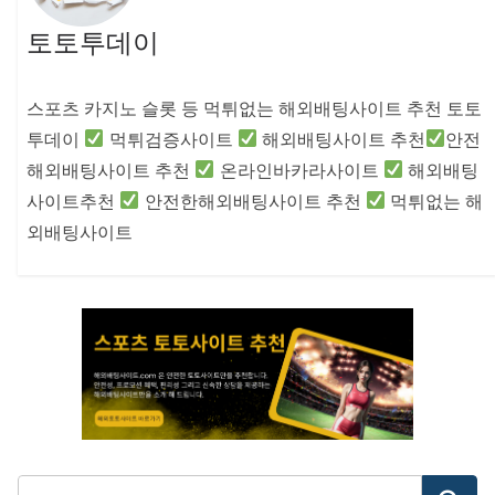
토토투데이
스포츠 카지노 슬롯 등 먹튀없는 해외배팅사이트 추천 토토
투데이
먹튀검증사이트
해외배팅사이트 추천
안전
해외배팅사이트 추천
온라인바카라사이트
해외배팅
사이트추천
안전한해외배팅사이트 추천
먹튀없는 해
외배팅사이트