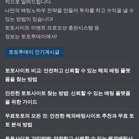
적으로 알려드립니다.
나만의 배팅노하우 전략을 만들어 투자를 하고 수익을 낼 수
있는 방법이 있습니다!
토토사이트 이벤트 프로모션 총판시스템 등
정보는 토토투데이에서!
토토투데이 인기게시글
토토사이트 비교: 안전하고 신뢰할 수 있는 해외 배팅 플랫
폼을 찾는 방법
안전한 토토사이트 찾는 방법: 신뢰할 수 있는 배팅 플랫폼
을 위한 가이드
무료토토의 모든 것: 안전한 해외배팅사이트 추천과 무료 토
토 분석 방법
토토사이트 가입방법: 안전하고 신뢰할 수 있는 해외배팅사