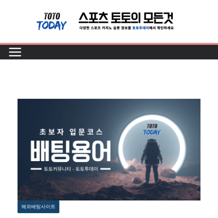
콘
텐
츠
로
건
너
뛰
기
해외배팅사이트