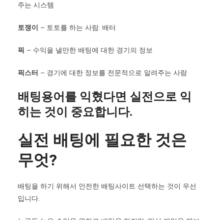
주는 시스템
토쟁이
– 토토를 하는 사람. 배터
픽
– 수익을 낼만한 배팅에 대한 경기의 정보
픽스터
– 경기에 대한 정보를 전문적으로 알려주는 사람
배팅용어를 익혔다면 실전으로 익
히는 것이 중요합니다.
실전 배팅에 필요한 것은
무엇?
배팅을 하기 위해서 안전한 배팅사이트 선택하는 것이 우선
입니다.