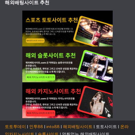
해외배팅사이트 추천
토토투데이
|
인투88
|
into88
|
해외배팅사이트
| 토토사이트 |
온라
인카지노사이트
|
슬롯사이트
| 먹튀없는 해외배팅사이트