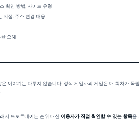
스 확인 방법, 사이트 유형
 지점, 주소 변경 대응
흔한 오해
 같은 이야기는 다루지 않습니다. 정식 게임사의 게임은 매 회차가 독
.
그래서 토토투데이는 순위 대신
이용자가 직접 확인할 수 있는 항목
을