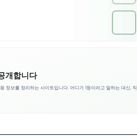
 공개합니다
 정보를 정리하는 사이트입니다. 어디가 1등이라고 말하는 대신, 직