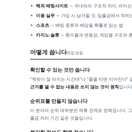
해외 배팅사이트
— 국내와의 구조적 차이, 라이선
이용 실무
— 가입 시 남겨둘 것, 입출금에서 막히는
스포츠
— 배팅 종류와 배당을 확률로 읽는 법
카지노·슬롯
— 환수율과 변동성, 게임별 구조와 
어떻게 씁니다
편집 방침
확인할 수 있는 것만 씁니다
“잭팟이 잘 터지는 시간대”나 “줄을 타면 이어진다”
근거를 댈 수 없는 내용은 쓰지 않는 것이 원칙
입니다
순위표를 만들지 않습니다
이 분야의 순위 대부분은 제휴 관계로 정해집니다. 
출금 처리 기간 같은 것들입니다.