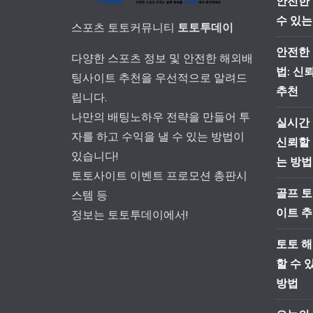
안전한
수 있는
스포츠 토토커뮤니티
토토투데이
안전한 
다양한 스포츠 정보 및 안전한 해외배
법: 신
팅사이트 추천을 우선적으로 알려드
추천
립니다.
나만의 배팅노하우 전략을 만들어 투
실시간
자를 하고 수익을 낼 수 있는 방법이
신뢰할 
있습니다!
는 방법
토토사이트 이벤트 프로모션 총판시
골프 토
스템 등
이트 추
정보는 토토투데이에서!
토토 해
할 수 
방법