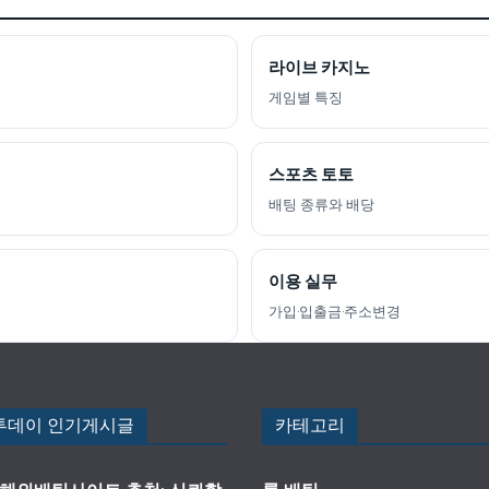
라이브 카지노
게임별 특징
스포츠 토토
배팅 종류와 배당
이용 실무
가입·입출금·주소변경
투데이 인기게시글
카테고리