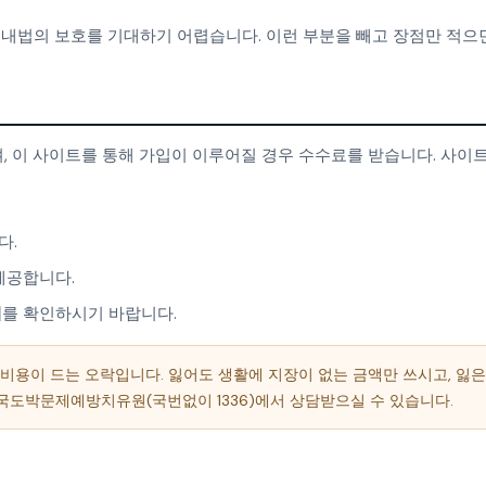
국내법의 보호를 기대하기 어렵습니다. 이런 부분을 빼고 장점만 적으면
, 이 사이트를 통해 가입이 이루어질 경우 수수료를 받습니다. 사이
다.
제공합니다.
지
를 확인하시기 바랍니다.
비용이 드는 오락입니다. 잃어도 생활에 지장이 없는 금액만 쓰시고, 잃은
국도박문제예방치유원(국번없이 1336)에서 상담받으실 수 있습니다.