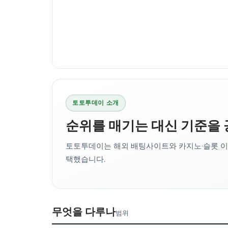
토토투데이 소개
순위를 매기는 대신 기준을
토토투데이는 해외 배팅사이트와 카지노·슬롯 이용
택했습니다.
무엇을 다루나
범위