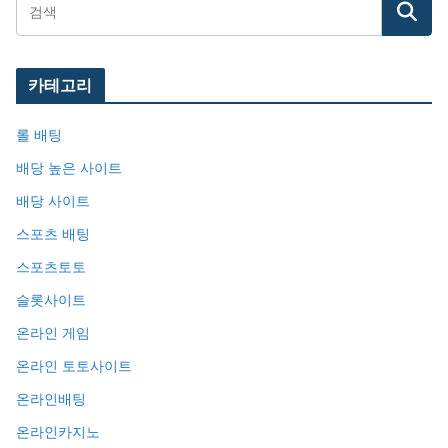
카테고리
롤 배팅
배당 높은 사이트
배당 사이트
스포츠 배팅
스포츠토토
슬롯사이트
온라인 게임
온라인 토토사이트
온라인배팅
온라인카지노