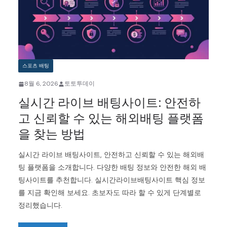
스포츠 배팅
8월 6, 2026
토토투데이
실시간 라이브 배팅사이트: 안전하
고 신뢰할 수 있는 해외배팅 플랫폼
을 찾는 방법
실시간 라이브 배팅사이트, 안전하고 신뢰할 수 있는 해외배
팅 플랫폼을 소개합니다. 다양한 배팅 정보와 안전한 해외 배
팅사이트를 추천합니다. 실시간라이브배팅사이트 핵심 정보
를 지금 확인해 보세요. 초보자도 따라 할 수 있게 단계별로
정리했습니다.