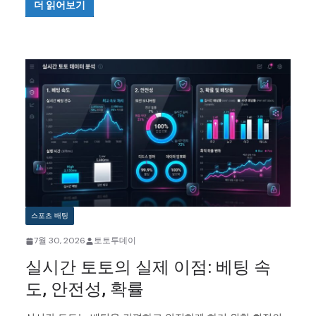
더 읽어보기
스포츠 배팅
7월 30, 2026
토토투데이
실시간 토토의 실제 이점: 베팅 속
도, 안전성, 확률