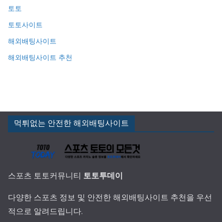
토토
토토사이트
해외배팅사이트
해외배팅사이트 추천
먹튀없는 안전한 해외배팅사이트
스포츠 토토커뮤니티
토토투데이
다양한 스포츠 정보 및 안전한 해외배팅사이트 추천을 우선
적으로 알려드립니다.