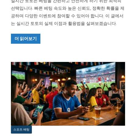
실시간 토토는 베팅을 간편하고 안전하게 하기 위한 최적의
선택입니다. 빠른 베팅 속도와 높은 신뢰도, 정확한 확률을 제
공하며 다양한 이벤트에 참여할 수 있어야 합니다. 이 글에서
는 실시간 토토의 실제 이점과 활용법을 살펴보겠습니다.
더 읽어보기
스포츠 배팅