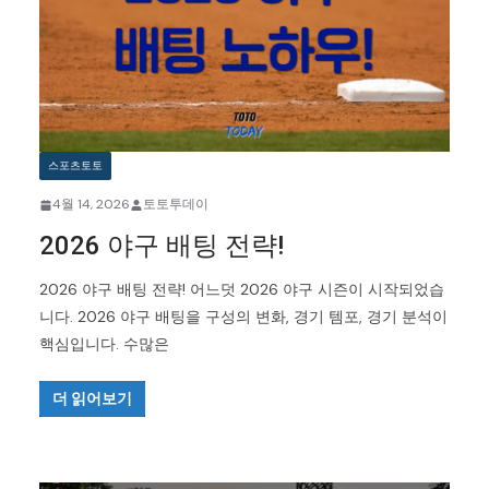
스포츠토토
4월 14, 2026
토토투데이
2026 야구 배팅 전략!
2026 야구 배팅 전략! 어느덧 2026 야구 시즌이 시작되었습
니다. 2026 야구 배팅을 구성의 변화, 경기 템포, 경기 분석이
핵심입니다. 수많은
더 읽어보기