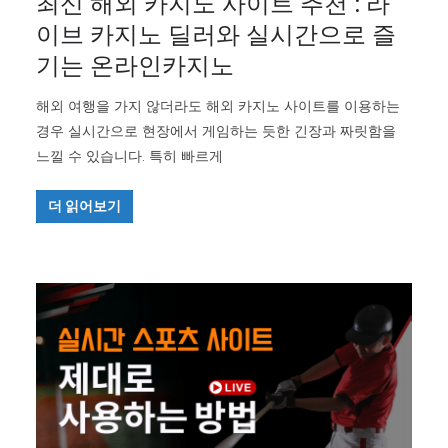
최신 해외 카지노 사이트 추천 : 라
이브 카지노 딜러와 실시간으로 즐
기는 온라인카지노
해외 여행을 가지 않더라도 해외 카지노 사이트를 이용하는
경우 실시간으로 현장에서 게임하는 듯한 긴장과 짜릿함을
느낄 수 있습니다. 특히 빠르게
더 읽어보기