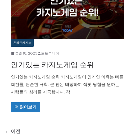
온라인카지노
10월 18, 2025
토토투데이
인기있는 카지노게임 순위
인기있는 카지노게임 순위 카지노게임이 인기인 이유는 빠른
회전률, 단순한 규칙, 큰 판돈 배팅하여 잭팟 당첨을 원하는
사람들의 심리를 자극합니다. 각
더 읽어보기
← 이전