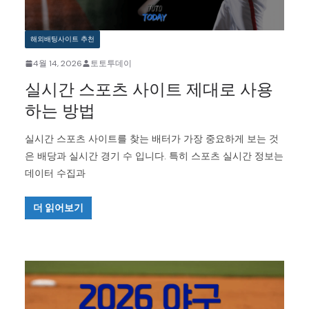
해외배팅사이트 추천
4월 14, 2026
토토투데이
실시간 스포츠 사이트 제대로 사용
하는 방법
실시간 스포츠 사이트를 찾는 배터가 가장 중요하게 보는 것
은 배당과 실시간 경기 수 입니다. 특히 스포츠 실시간 정보는
데이터 수집과
더 읽어보기